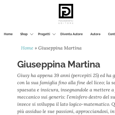
PSICOGRAFICI
EDITORE
Home
Shop
Progetti
Diventa Autore
Autorә
Cont
Home
»
Giuseppina Martina
Giuseppina Martina
Giusy ha appena 39 anni (percepiti 25) ed ha gi
con la sua famiglia fino alla fine del liceo; la
spaesata e insicura, insegnandole a mettere a
meccanico sui generis: l’emisfero destro del suo
invece si sviluppa il lato logico-matematico.
più assiduo le sue passioni, approcciandosi, in