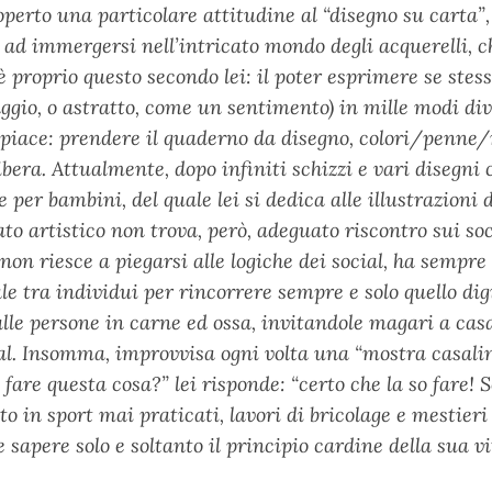
perto una particolare attitudine al “disegno su carta”
are ad immergersi nell’intricato mondo degli acquerelli,
è proprio questo secondo lei: il poter esprimere se stes
aggio, o astratto, come un sentimento) in mille modi d
 le piace: prendere il quaderno da disegno, colori/penn
bera. Attualmente, dopo infiniti schizzi e vari disegni 
e per bambini, del quale lei si dedica alle illustrazioni
o artistico non trova, però, adeguato riscontro sui so
non riesce a piegarsi alle logiche dei social, ha sempr
le tra individui per rincorrere sempre e solo quello dig
alle persone in carne ed ossa, invitandole magari a cas
ocial. Insomma, improvvisa ogni volta una “mostra casa
 fare questa cosa?” lei risponde: “certo che la so fare! 
o in sport mai praticati, lavori di bricolage e mestieri 
 sapere solo e soltanto il principio cardine della sua vi