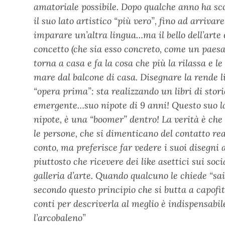
amatoriale possibile. Dopo qualche anno ha sco
il suo lato artistico “più vero”, fino ad arriv
imparare un’altra lingua…ma il bello dell’arte 
concetto (che sia esso concreto, come un paes
torna a casa e fa la cosa che più la rilassa e
mare dal balcone di casa. Disegnare la rende li
“opera prima”: sta realizzando un libri di stori
emergente…suo nipote di 9 anni! Questo suo lat
nipote, è una “boomer” dentro! La verità è che 
le persone, che si dimenticano del contatto rea
conto, ma preferisce far vedere i suoi disegni 
piuttosto che ricevere dei like asettici sui s
galleria d’arte. Quando qualcuno le chiede “sai
secondo questo principio che si butta a capofitt
conti per descriverla al meglio è indispensabile
l’arcobaleno”