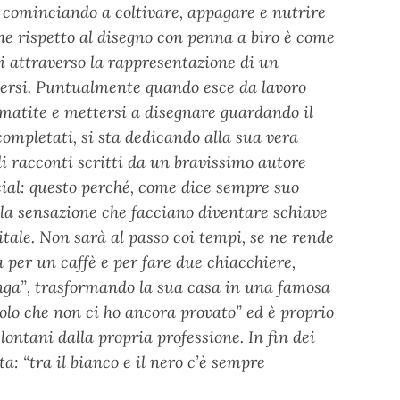
, cominciando a coltivare, appagare e nutrire
 che rispetto al disegno con penna a biro è come
si attraverso la rappresentazione di un
iversi. Puntualmente quando esce da lavoro
e/matite e mettersi a disegnare guardando il
completati, si sta dedicando alla sua vera
 di racconti scritti da un bravissimo autore
cial: questo perché, come dice sempre suo
e la sensazione che facciano diventare schiave
itale. Non sarà al passo coi tempi, se ne rende
a per un caffè e per fare due chiacchiere,
linga”, trasformando la sua casa in una famosa
Solo che non ci ho ancora provato” ed è proprio
lontani dalla propria professione. In fin dei
ta: “tra il bianco e il nero c’è sempre