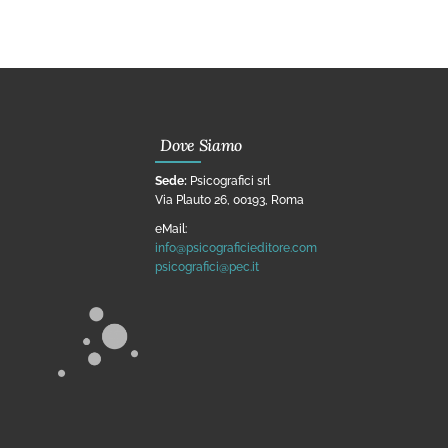
Dove Siamo
Sede:
Psicografici srl
Via Plauto 26, 00193, Roma
eMail:
info@psicograficieditore.com
psicografici@pec.it