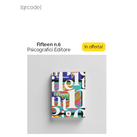
[qrcode]
Fifteen n.6
In offerta!
Psicografici Editore