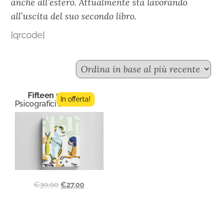
anche all’estero. Attualmente sta lavorando
all’uscita del suo secondo libro.
[qrcode]
Fifteen n.10
In offerta!
Psicografici Editore
€
30,00
€
27,00