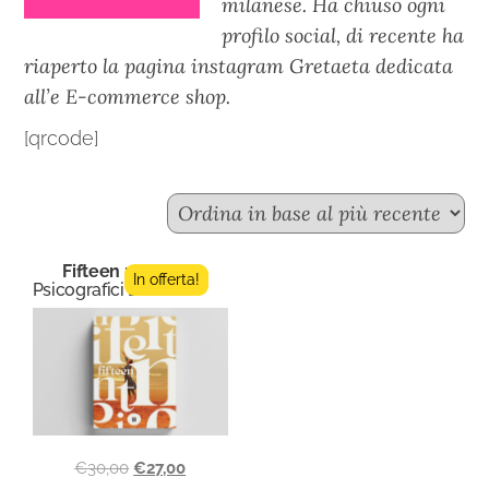
milanese. Ha chiuso ogni
profilo social, di recente ha
riaperto la pagina instagram Gretaeta dedicata
all’e E-commerce shop.
[qrcode]
Fifteen n.11
In offerta!
Psicografici Editore
€
30,00
€
27,00