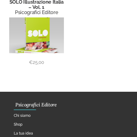
SOLO Illustrazione Italia
– Vol. 1
Psicografici Editore
€
25,00
Psicografici Editore
Chi siamo
Shop
La tua idea