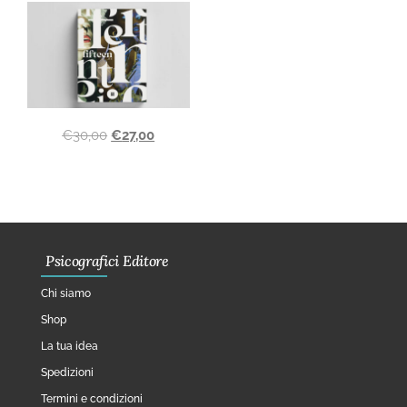
€
30,00
€
27,00
Psicografici Editore
Chi siamo
Shop
La tua idea
Spedizioni
Termini e condizioni