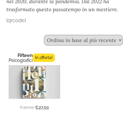
nel 2020, durante la pandemia. Dal 2022 ha
trasformato questo passatempo in un mestiere.
[qrcode]
Fifteen n.3
In offerta!
Psicografici Editore
€
30,00
€
27,00