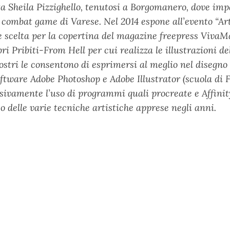
sta Sheila Pizzighello, tenutosi a Borgomanero, dove im
 combat game di Varese. Nel 2014 espone all’evento “Art
ne scelta per la copertina del magazine freepress Viva
ri Pribiti-From Hell per cui realizza le illustrazioni 
iostri le consentono di esprimersi al meglio nel disegno 
 software Adobe Photoshop e Adobe Illustrator (scuola 
ssivamente l’uso di programmi quali procreate e Affini
 delle varie tecniche artistiche apprese negli anni.