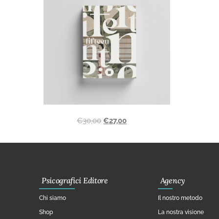
€
30,00
€
27,00
Psicografici Editore
Agency
Chi siamo
Il nostro metodo
Shop
La nostra visione