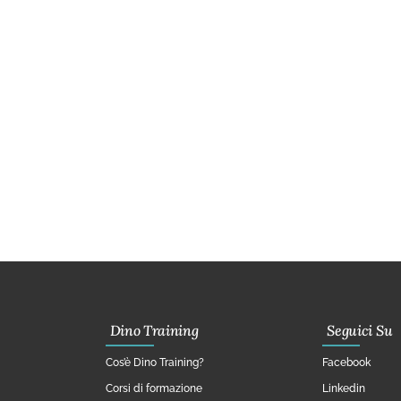
Dino Training
Seguici Su
Cos’è Dino Training?
Facebook
Corsi di formazione
Linkedin