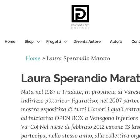
PSICOGRAFICI
EDITORE
Home
Shop
Progetti
Diventa Autore
Autorә
Cont
Home
»
Laura Sperandio Marato
Laura Sperandio Mara
Nata nel 1987 a Tradate, in provincia di Varese
indirizzo pittorico- figurativo; nel 2007 partec
mostra espositiva di tutti i lavori i quali entr
all’iniziativa OPEN BOX a Venegono Inferiore (Va
Va-Co) Nel mese di febbraio 2012 espone 13 la
partecipa, nello stesso anno, alla collettiva 