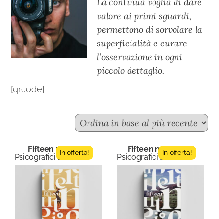
La continua voglia di dare
valore ai primi sguardi,
permettono di sorvolare la
superficialità e curare
l’osservazione in ogni
piccolo dettaglio.
[qrcode]
Fifteen n.11
Fifteen n.8/9
In offerta!
In offerta!
Psicografici Editore
Psicografici Editore