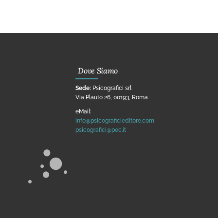
Dove Siamo
Sede:
Psicografici srl
Via Plauto 26, 00193, Roma
eMail:
info@psicograficieditore.com
psicografici@pec.it