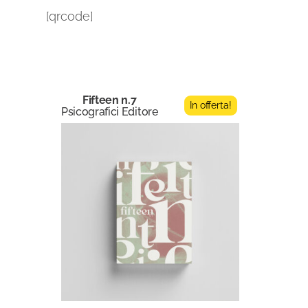
[qrcode]
Fifteen n.7
In offerta!
Psicografici Editore