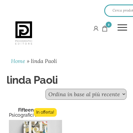
0
PSICOGRAFICI
EDITORE
Home
»
linda Paoli
linda Paoli
Fifteen n.3
In offerta!
Psicografici Editore