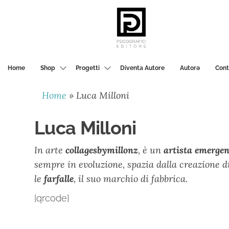
PSICOGRAFICI
EDITORE
Home
Shop
Progetti
Diventa Autore
Autorә
Cont
Home
»
Luca Milloni
Luca Milloni
In arte
collagesbymillonz
, è un
artista emergen
sempre in evoluzione, spazia dalla creazione d
le
farfalle
, il suo marchio di fabbrica.
[qrcode]