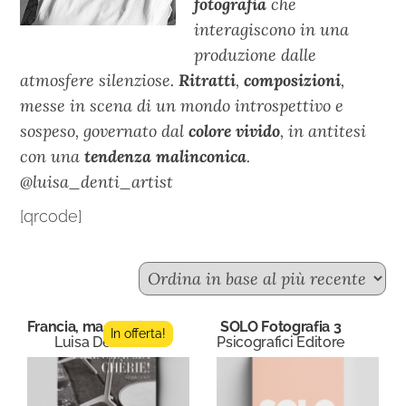
fotografia
che
interagiscono in una
produzione dalle
atmosfere silenziose.
Ritratti
,
composizioni
,
messe in scena di un mondo introspettivo e
sospeso, governato dal
colore vivido
, in antitesi
con una
tendenza malinconica
.
@luisa_denti_artist
[qrcode]
Francia, ma chèrie!
SOLO Fotografia 3
In offerta!
Luisa Denti
Psicografici Editore