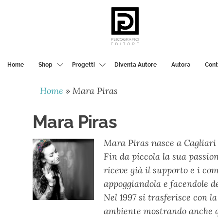
PSICOGRAFICI
EDITORE
Home
Shop
Progetti
Diventa Autore
Autorә
Cont
Home
»
Mara Piras
Mara Piras
Mara Piras nasce a Cagliari 
Fin da piccola la sua passion
riceve già il supporto e i co
appoggiandola e facendole de
Nel 1997 si trasferisce con 
ambiente mostrando anche qui