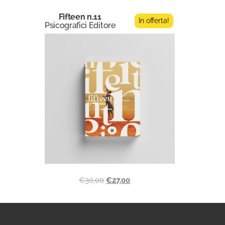
Fifteen n.11
In offerta!
Psicografici Editore
€
30,00
€
27,00