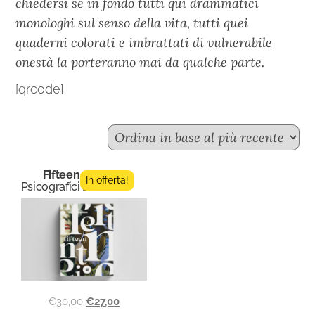
chiedersi se in fondo tutti qui drammatici
monologhi sul senso della vita, tutti quei
quaderni colorati e imbrattati di vulnerabile
onestà la porteranno mai da qualche parte.
[qrcode]
Fifteen n.5
In offerta!
Psicografici Editore
€
30,00
€
27,00