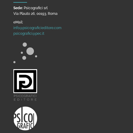
Sede:
Psicografici srl
Via Plauto 26, 00193, Roma
eMail:
info@psicograficieditore.com
psicografici@pec.it