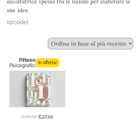
ascoltatrice spesso tra le nuvole per elaborare le
sue idee.
[qrcode]
Fifteen n.7
In offerta!
Psicografici Editore
€
30,00
€
27,00