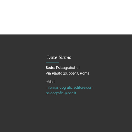
Dove Siamo
Sede:
Psicografici srl
Via Plauto 26, 00193, Roma
eMail:
info@psicograficieditore.com
psicografici@pec.it