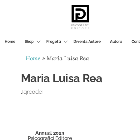
PSICOGRAFICI
EDITORE
Home
Shop
Progetti
Diventa Autore
Autorә
Cont
Home
»
Maria Luisa Rea
Maria Luisa Rea
.
[qrcode]
Annual 2023
Psicografici Editore