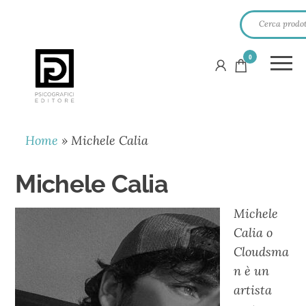
0
PSICOGRAFICI
EDITORE
Home
»
Michele Calia
Michele Calia
Michele
Calia o
Cloudsma
n è un
artista