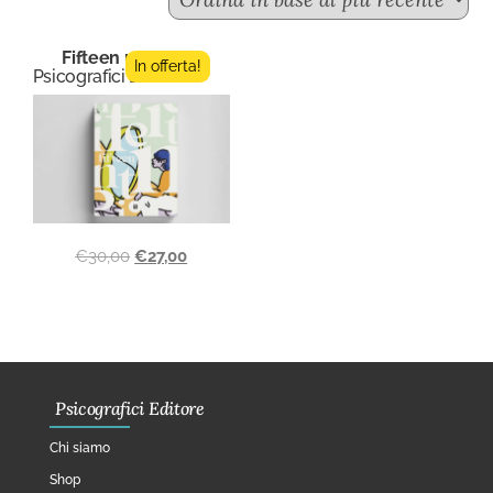
Fifteen n.10
In offerta!
Psicografici Editore
€
30,00
€
27,00
Psicografici Editore
Chi siamo
Shop