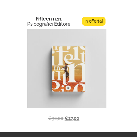
Fifteen n.11
In offerta!
Psicografici Editore
€
30,00
€
27,00