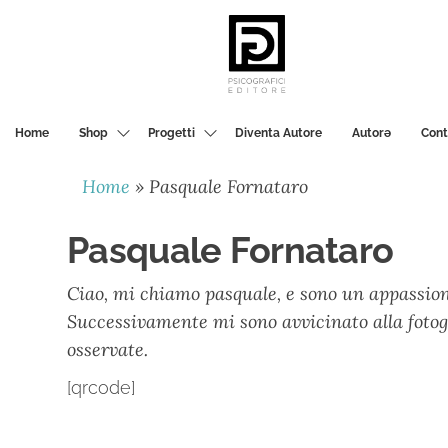
PSICOGRAFICI
EDITORE
Home
Shop
Progetti
Diventa Autore
Autorә
Cont
Home
»
Pasquale Fornataro
Pasquale Fornataro
Ciao, mi chiamo pasquale, e sono un appassiona
Successivamente mi sono avvicinato alla fotogra
osservate.
[qrcode]