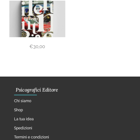
€
30,00
Psicografici Editore
Chi siamo
Shop
La tua idea
Spedizioni
Termini e condizioni