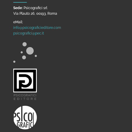
Sede:
Psicografici srl
Via Plauto 26, 00193, Roma
eMail:
info@psicograficieditore.com
psicografici@pec.it