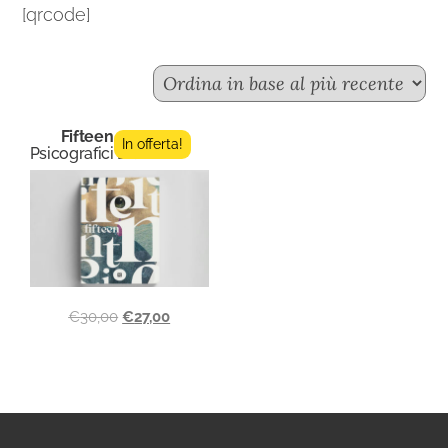
[qrcode]
Fifteen n.2
In offerta!
Psicografici Editore
€
30,00
€
27,00