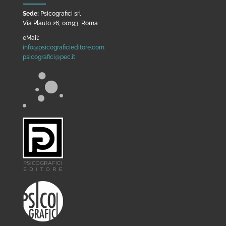
Sede:
Psicografici srl
Via Plauto 26, 00193, Roma
eMail:
info@psicograficieditore.com
psicografici@pec.it