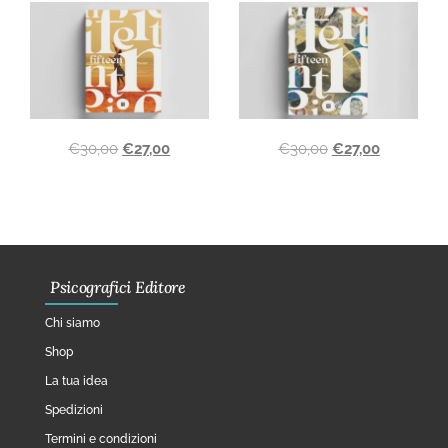
€
30,00
€
27,00
€
30,00
€
27,00
Psicografici Editore
Chi siamo
Shop
La tua idea
Spedizioni
Termini e condizioni