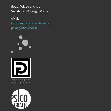
Sede:
Psicografici srl
Via Plauto 26, 00193, Roma
eMail:
info@psicograficieditore.com
psicografici@pec.it