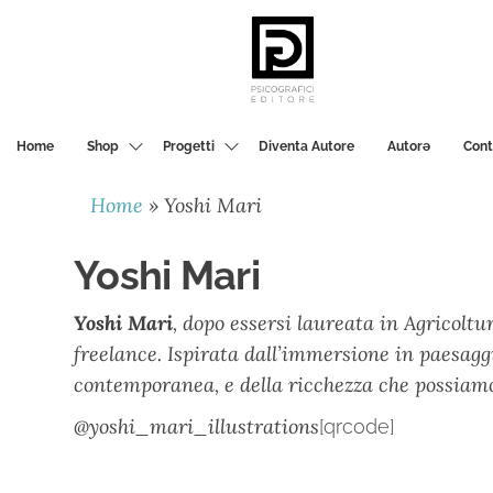
PSICOGRAFICI
EDITORE
Home
Shop
Progetti
Diventa Autore
Autorә
Cont
Home
»
Yoshi Mari
Yoshi Mari
Yoshi Mari
, dopo essersi laureata in Agricoltu
freelance. Ispirata dall’immersione in paesagg
contemporanea, e della ricchezza che possiam
@yoshi_mari_illustrations
[qrcode]