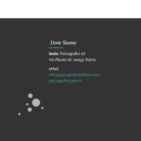
Dove Siamo
Sede:
Psicografici srl
Via Plauto 26, 00193, Roma
eMail:
info@psicograficieditore.com
psicografici@pec.it