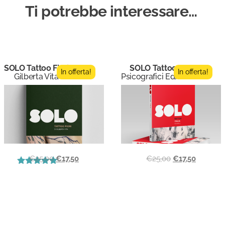
Ti potrebbe interessare…
SOLO Tattoo Fiori
SOLO Tattoo 2
In offerta!
In offerta!
Gilberta Vita
Psicografici Editore
€
25,00
€
17,50
€
25,00
€
17,50
Valutato
5.00
su 5