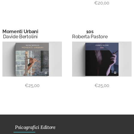
€
20,00
Momenti Urbani
10s
Davide Bertolini
Roberta Pastore
€
25,00
€
25,00
Psicografici Editore