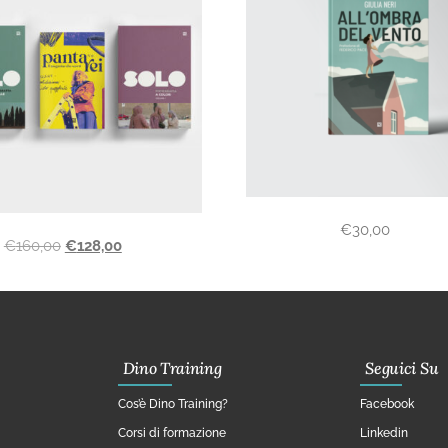
€
30,00
€
160,00
€
128,00
Dino Training
Seguici Su
Cos’è Dino Training?
Facebook
Corsi di formazione
Linkedin