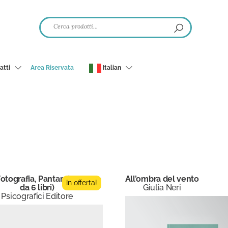
atti
Area Riservata
Italian
otografia, Pantarei (Bundle
All’ombra del vento
In offerta!
da 6 libri)
Giulia Neri
Psicografici Editore