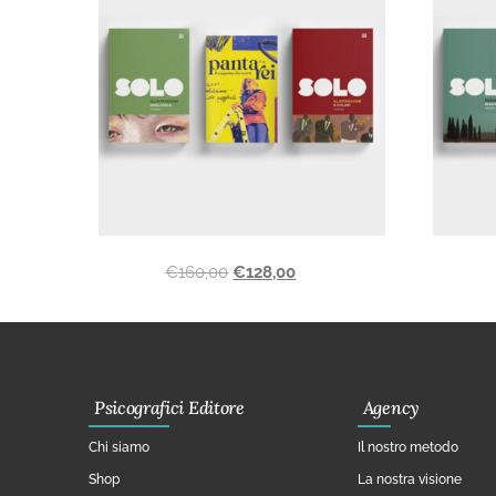
€
160,00
€
128,00
Psicografici Editore
Agency
Chi siamo
Il nostro metodo
Shop
La nostra visione