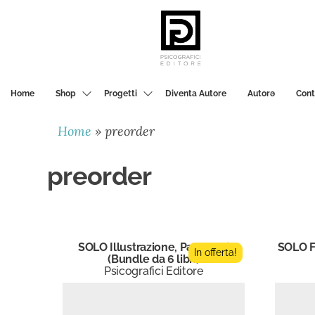
PSICOGRAFICI
EDITORE
Home
Shop
Progetti
Diventa Autore
Autorә
Cont
Home
»
preorder
preorder
SOLO Illustrazione, Panta Rei
SOLO F
In offerta!
(Bundle da 6 libri)
Psicografici Editore