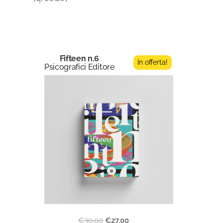
Fifteen n.6
In offerta!
Psicografici Editore
€
30,00
€
27,00