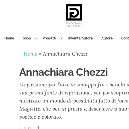
PSICOGRAFICI
EDITORE
Home
Shop
Progetti
Diventa Autore
Autorә
Cont
Home
»
Annachiara Chezzi
Annachiara Chezzi
La passione per l’arte si sviluppa fra i banchi
sua prima fonte di ispirazione, per poi scoprire
mostrato un mondo di possibilità fatto di forme 
Magritte, che ben si presta a descrivere il su
poetico e colorato.
[qrcode]