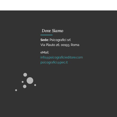
Dove Siamo
Sede:
Psicografici srl
Via Plauto 26, 00193, Roma
eMail:
info@psicograficieditore.com
psicografici@pec.it