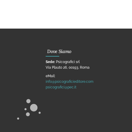
Dove Siamo
Sede:
Psicografici srl
Via Plauto 26, 00193, Roma
eMail:
info@psicograficieditore.com
psicografici@pec.it