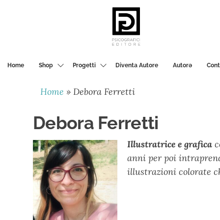
PSICOGRAFICI
EDITORE
Home
Shop
Progetti
Diventa Autore
Autorә
Cont
Home
»
Debora Ferretti
Debora Ferretti
Illustratrice
e grafica
c
anni per poi intrapren
illustrazioni colorate c