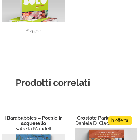
€
25,00
Prodotti correlati
I Barabubbles – Poesie in
Crostate Parlanti
In offerta!
acquerello
Daniela Di Giacinto
Isabella Mandelli