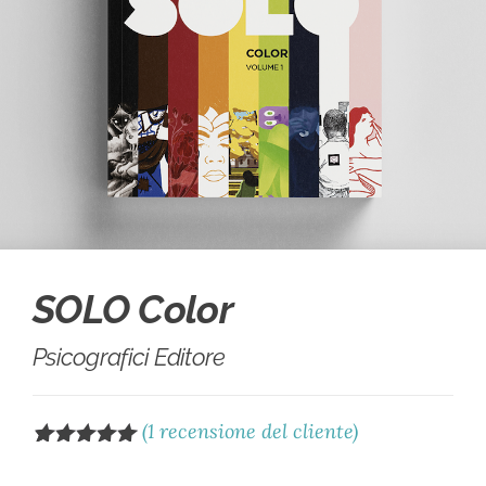
SOLO Color
Psicografici Editore
(
1
recensione del cliente)
Valutato
1
5.00
su 5