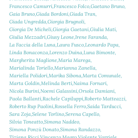
Francesco Camurri
Francesco Folco
Gaetano Bruno
Gaia Bruno
Giada Bordoni
Giada Tran
Giada Ungredda
Giorgia Brugnoli
Giorgia De Micheli
Giorgia Gaetani
Giulia Mati
Giulia Mezzadri
Giusy Leone
Irene Faranda
La Faccia della Luna
Laura Fusco
Leonardo Papa
Linda Bonaconza
Lorenzo Duina
Luna Bimonte
Margherita Maglione
Maria Marega
Marialinda Toriello
Marianna Zanella
Mariella Polidori
Marika Sibona
Marta Comunale
Marta Goldin
Melinda Berti
Naima Fornari
Nicola Burini
Noemi Galassini
Orsola Damiani
Paola Ballanti
Rachele Capiluppi
Roberto Matteazzi
Roberto Rup Paolini
Rossella Ferro
Saida Tarducci
Sara Zoja
Selene Torlino
Serena Capello
Silvia Toneatto
Simona Naddeo
Simona Ponzù Donato
Simona Randazzo
Tiziana Ricci
Vincenzo Magro
Violante Varriale