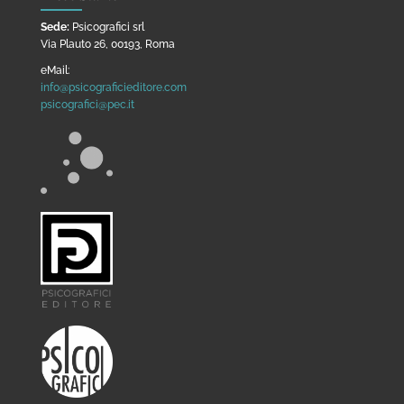
Sede:
Psicografici srl
Via Plauto 26, 00193, Roma
eMail:
info@psicograficieditore.com
psicografici@pec.it