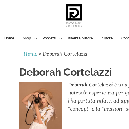
PSICOGRAFICI
EDITORE
Home
Shop
Progetti
Diventa Autore
Autorә
Cont
Home
»
Deborah Cortelazzi
Deborah Cortelazzi
Deborah Cortelazzi
é una
notevole esperienza per q
l’ha portata infatti ad ap
“concept” e la “mission” d