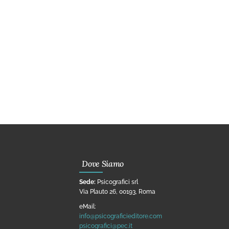
Dove Siamo
Sede:
Psicografici srl
Via Plauto 26, 00193, Roma
eMail:
info@psicograficieditore.com
psicografici@pec.it