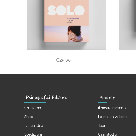
€
25,00
Psicografici Editore
Agency
Chi siamo
Il nostro metodo
Shop
La nostra visione
La tua idea
Team
Spedizioni
Casi studio