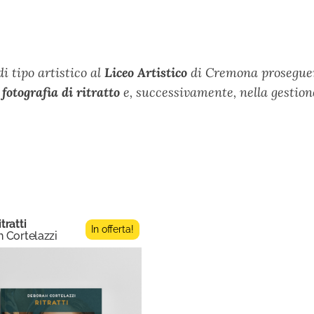
i tipo artistico al
Liceo Artistico
di Cremona proseguend
a
fotografia di ritratto
e, successivamente, nella gestion
itratti
In offerta!
 Cortelazzi