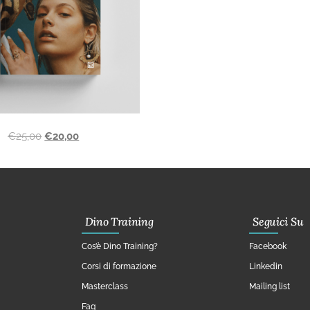
€
25,00
€
20,00
Dino Training
Seguici Su
Cos’è Dino Training?
Facebook
Corsi di formazione
Linkedin
Masterclass
Mailing list
Faq