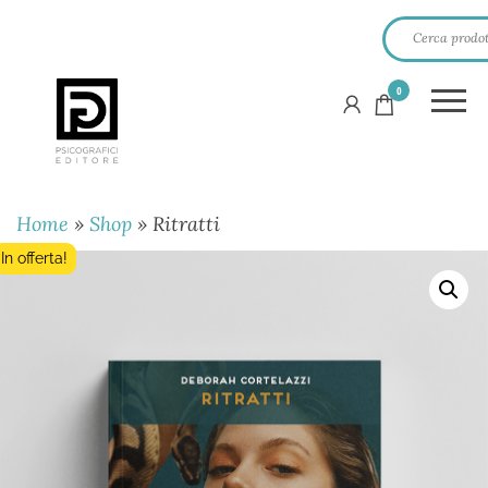
0
PSICOGRAFICI
EDITORE
Home
»
Shop
»
Ritratti
In offerta!