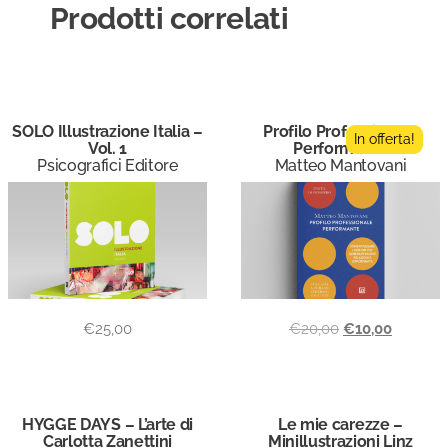
Prodotti correlati
SOLO Illustrazione Italia –
Profilo Professionale
In offerta!
Vol. 1
Performante
Psicografici Editore
Matteo Mantovani
€
25,00
€
20,00
€
10,00
HYGGE DAYS – L’arte di
Le mie carezze –
Carlotta Zanettini
Minillustrazioni Linz