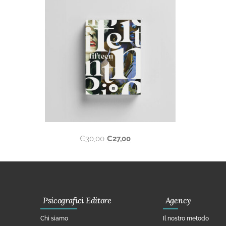
€
30,00
€
27,00
Psicografici Editore
Agency
Chi siamo
Il nostro metodo