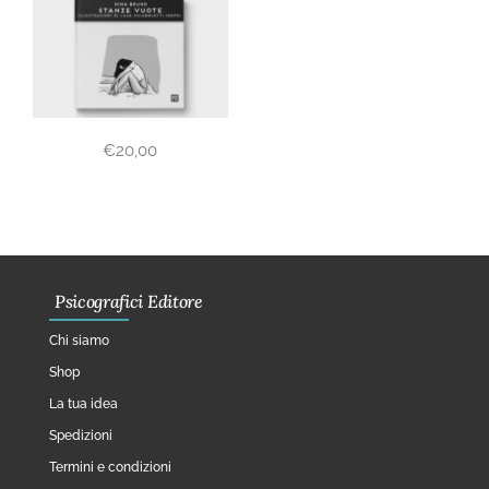
€
20,00
Psicografici Editore
Chi siamo
Shop
La tua idea
Spedizioni
Termini e condizioni