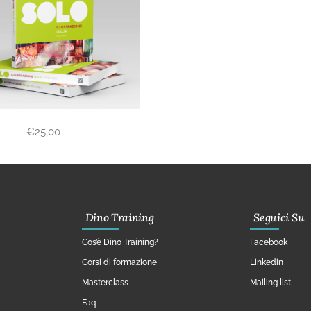
€
25,00
Dino Training
Seguici Su
Cos’è Dino Training?
Facebook
Corsi di formazione
Linkedin
Masterclass
Mailing list
Faq