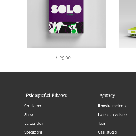
€
25,00
Psicografici Editore
Agency
Chi siamo
Il nostro metodo
Shop
La nostra visione
La tua idea
Team
Spedizioni
Casi studio