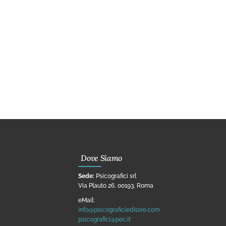
Dove Siamo
Sede:
Psicografici srl
Via Plauto 26, 00193, Roma
eMail:
info@psicograficieditore.com
psicografici@pec.it