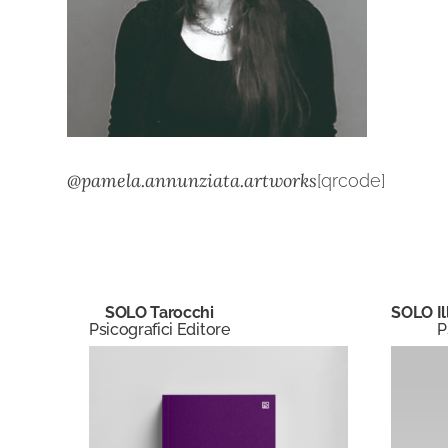
@pamela.annunziata.artworks
[qrcode]
SOLO Tarocchi
SOLO Ill
Psicografici Editore
P