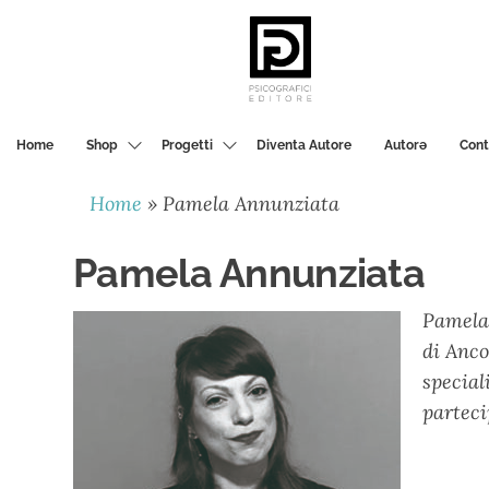
PSICOGRAFICI
EDITORE
Home
Shop
Progetti
Diventa Autore
Autorә
Cont
Home
»
Pamela Annunziata
Pamela Annunziata
Pamela 
di Anco
special
parteci