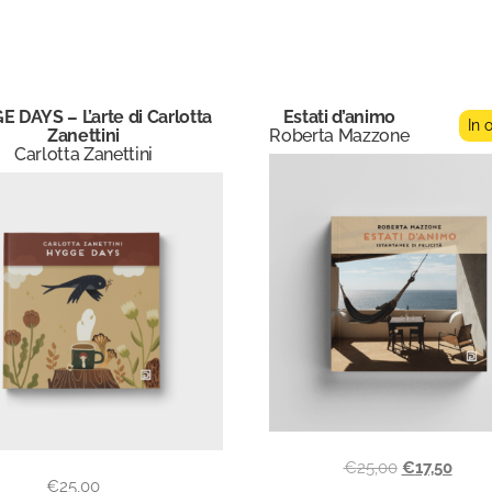
 DAYS – L’arte di Carlotta
Estati d’animo
In 
Zanettini
Roberta Mazzone
Carlotta Zanettini
€
25,00
€
17,50
€
25,00