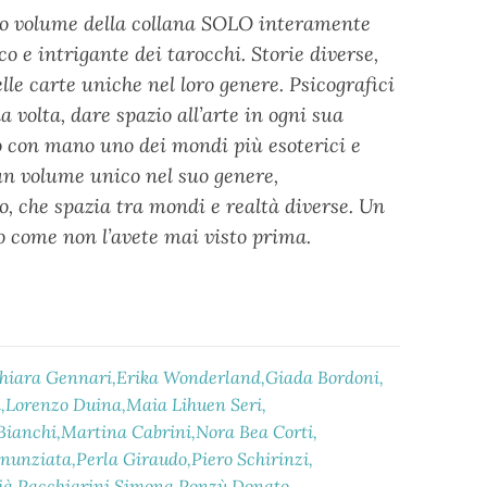
mo volume della collana SOLO interamente
o e intrigante dei tarocchi. Storie diverse,
lle carte uniche nel loro genere. Psicografici
 volta, dare spazio all’arte in ogni sua
o con mano uno dei mondi più esoterici e
un volume unico nel suo genere,
o, che spazia tra mondi e realtà diverse. Un
o come non l’avete mai visto prima.
hiara Gennari
Erika Wonderland
Giada Bordoni
a
Lorenzo Duina
Maia Lihuen Seri
Bianchi
Martina Cabrini
Nora Bea Corti
nunziata
Perla Giraudo
Piero Schirinzi
ià Pacchiarini
Simona Ponzù Donato