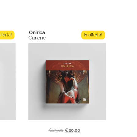
Onirica
offerta!
In offerta!
Cunene
€
25,00
€
20,00