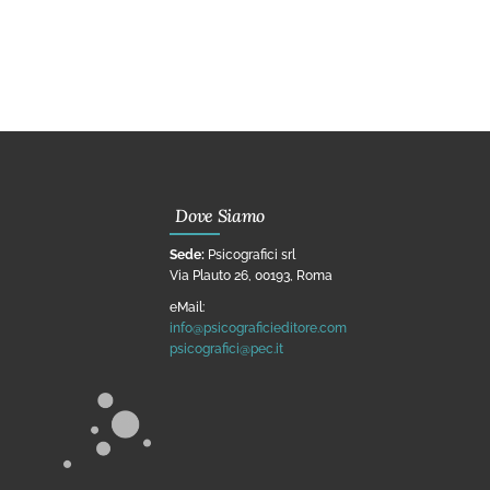
Dove Siamo
Sede:
Psicografici srl
Via Plauto 26, 00193, Roma
eMail:
info@psicograficieditore.com
psicografici@pec.it