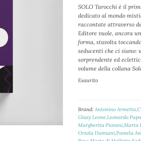
SOLO Tarocchi è il pri
dedicato al mondo mistic
raccontate attraverso de
Editore vuole, ancora una
forma, stavolta toccand
seducenti che ci siano: 
sorprendente ed eclettic
volume della collana Sol
Esaurito
Brand:
Antonino Armetta
C
Giusy Leone
Leonardo Pap
Margherita Piovani
Marta 
Orsola Damiani
Pamela An
Rosa Maria di Molfetta
Sad