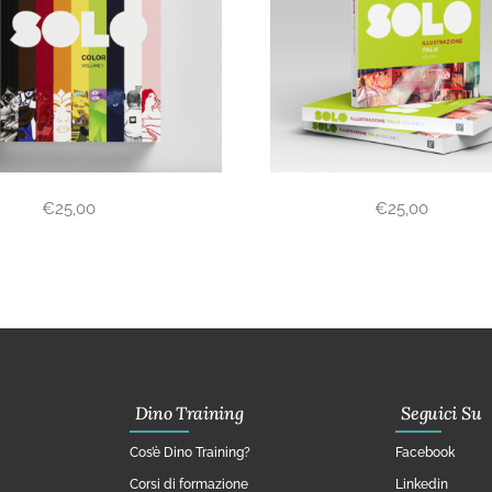
€
25,00
€
25,00
Dino Training
Seguici Su
Cos’è Dino Training?
Facebook
Corsi di formazione
Linkedin