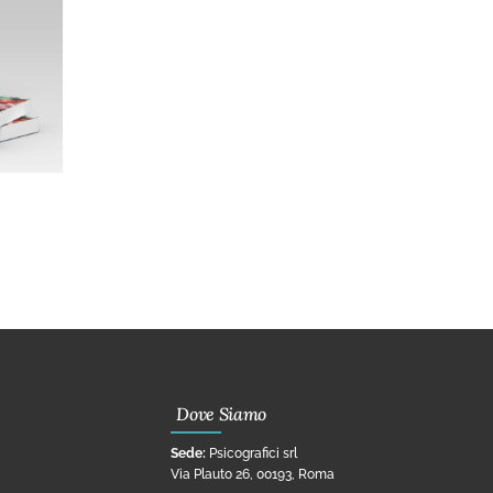
Dove Siamo
Sede:
Psicografici srl
Via Plauto 26, 00193, Roma