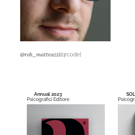
@rob_matteazzi
[qrcode]
Annual 2023
SOL
Psicografici Editore
Psicogra