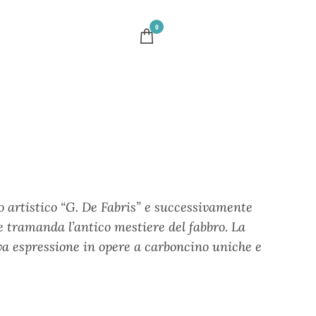
0
eo ar­tistico “G. De Fabris” e successivamente
he tramanda l’antico mestiere del fabbro. La
va espressione in opere a carboncino uniche e