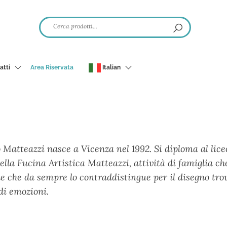
atti
Area Riservata
Italian
 Matteazzi na­sce a Vicenza nel 19­92. Si diploma al lic
ella Fucina Artistica Ma­tteazzi, attività di famiglia c
e che da sempre lo contraddistingue per il disegno tro
di emozioni.