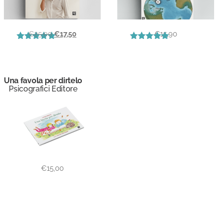
€
25,00
€
17,50
€
15,90
Valutato
Valutato
5.00
5.00
su 5
su 5
Una favola per dirtelo
Psicografici Editore
€
15,00