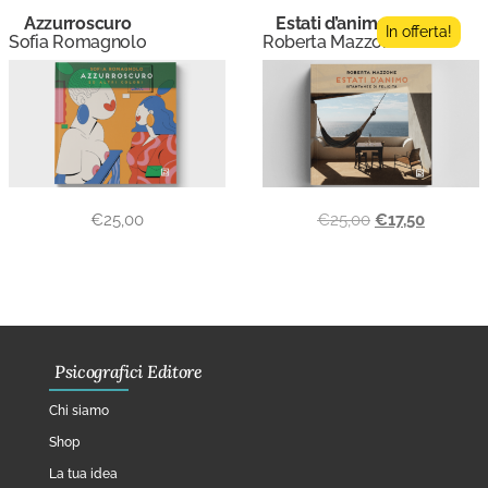
Azzurroscuro
Estati d’animo
In offerta!
Sofia Romagnolo
Roberta Mazzone
€
25,00
€
25,00
€
17,50
Psicografici Editore
Chi siamo
Shop
La tua idea