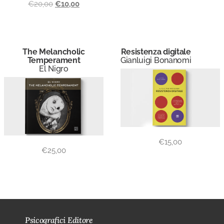
€
20,00
€
10,00
The Melancholic
Resistenza digitale
Temperament
Gianluigi Bonanomi
El Nigro
€
15,00
€
25,00
Psicografici Editore