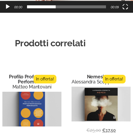
00:00
00:09
Prodotti correlati
Profilo Professionale
Nemesi
In offerta!
In offerta!
Performante
Alessandra Scoppetta
Matteo Mantovani
€
25,00
€
17,50