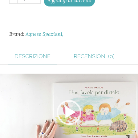
Aggiungi al carrello
Brand:
Agnese Spaziani
DESCRIZIONE
RECENSIONI (0)
Video
Player