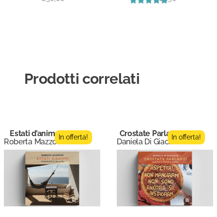
Valutato
5.00
su 5
Prodotti correlati
Estati d’animo
Crostate Parlanti
In offerta!
In offerta!
Roberta Mazzone
Daniela Di Giacinto