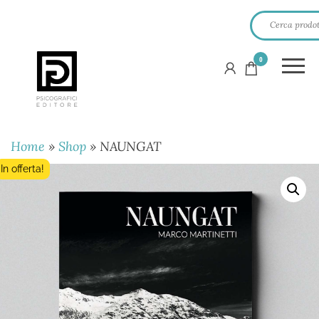
0
PSICOGRAFICI
EDITORE
Home
»
Shop
»
NAUNGAT
In offerta!