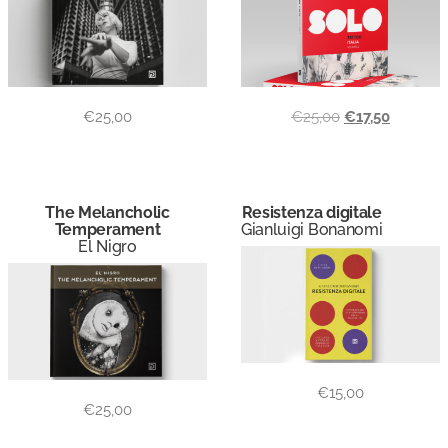
€
25,00
€
25,00
€
17,50
The Melancholic
Resistenza digitale
Temperament
Gianluigi Bonanomi
El Nigro
€
15,00
€
25,00