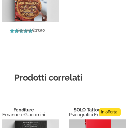
€
25,00
€
17,50
Valutato
5.00
su 5
Prodotti correlati
Fenditure
SOLO Tattoo 2
In offerta!
Emanuele Giacomini
Psicografici Editore