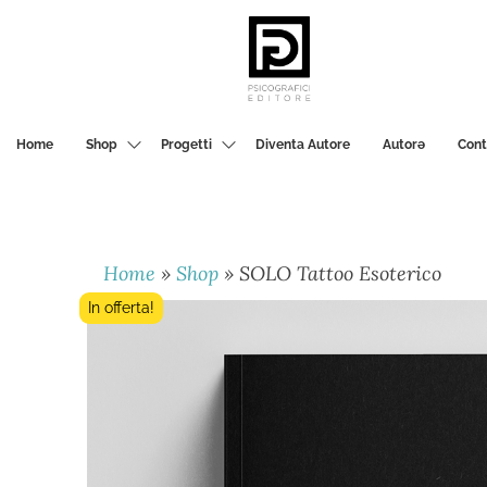
PSICOGRAFICI
EDITORE
Home
Shop
Progetti
Diventa Autore
Autorә
Cont
Home
»
Shop
»
SOLO Tattoo Esoterico
In offerta!