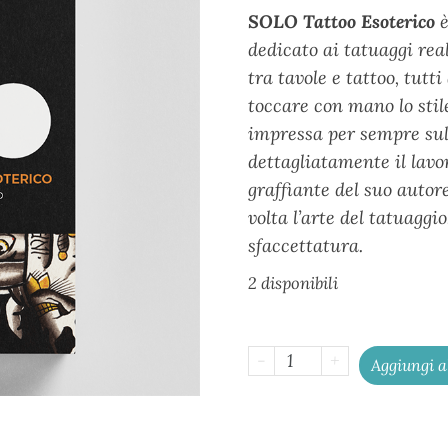
SOLO Tattoo Esoterico
e
dedicato ai tatuaggi rea
tra tavole e tattoo, tutt
toccare con mano lo stile
impressa per sempre sul
dettagliatamente il lavo
graffiante del suo autor
volta l’arte del tatuaggi
sfaccettatura.
2 disponibili
-
+
Aggiungi a