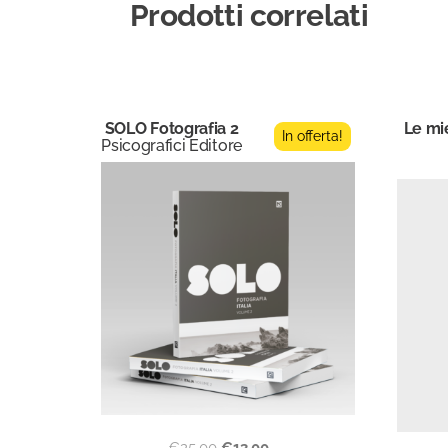
Prodotti correlati
SOLO Fotografia 2
Le mie
In offerta!
Psicografici Editore
€
25,00
€
13,00