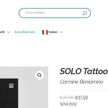
atti
Area Riservata
Italian
SOLO Tattoo
Carmine Beniamino
€
25,00
€
17,50
SINOSSI