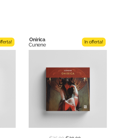
Onirica
offerta!
In offerta!
Cunene
€
25,00
€
20,00