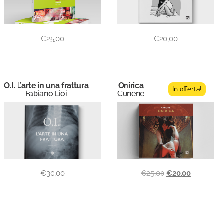
€
25,00
€
20,00
O.I. L’arte in una frattura
Onirica
In offerta!
Fabiano Lioi
Cunene
€
30,00
€
25,00
€
20,00