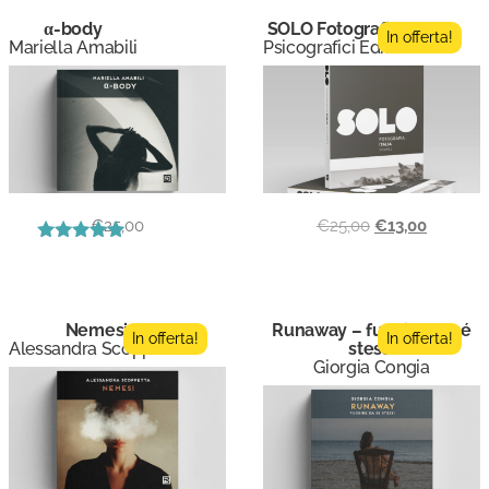
α-body
SOLO Fotografia 2
In offerta!
Mariella Amabili
Psicografici Editore
€
25,00
€
25,00
€
13,00
Valutato
4.00
su 5
Nemesi
Runaway – fuggire da sé
In offerta!
In offerta!
Alessandra Scoppetta
stessi
Giorgia Congia