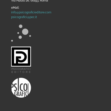
Via Plauto 26, 00193, Roma
eMail:
info@psicograficieditore.com
psicografici@pec.it