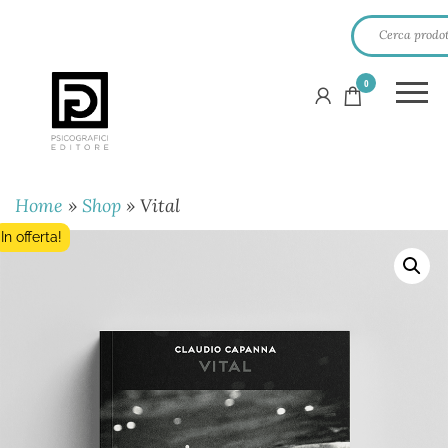
0
PSICOGRAFICI
EDITORE
Home
»
Shop
»
Vital
In offerta!