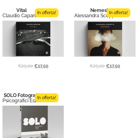
Vital
Nemesi
In offerta!
In offerta!
Claudio Capanna
Alessandra Scoppetta
€
25,00
€
17,50
€
25,00
€
17,50
SOLO Fotografia 2
In offerta!
Psicografici Editore