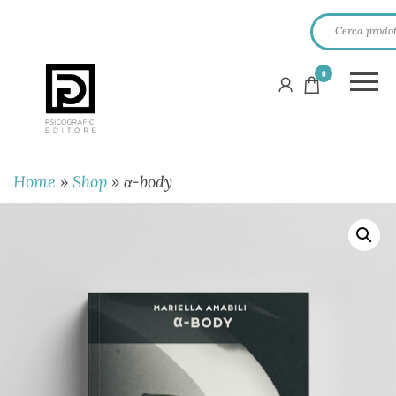
0
PSICOGRAFICI
EDITORE
Home
»
Shop
»
α-body