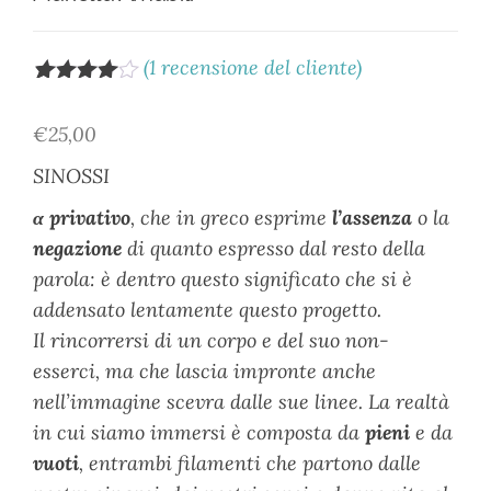
(
1
recensione del cliente)
Valutato
1
4.00
su
€
25,00
5 su
base di
SINOSSI
recensio
ni
α privativo
, che in greco esprime
l’assenza
o la
negazione
di quanto espresso dal resto della
parola: è dentro questo significato che si è
addensato lentamente questo progetto.
Il rincorrersi di un corpo e del suo non-
esserci, ma che lascia impronte anche
nell’immagine scevra dalle sue linee. La realtà
in cui siamo immersi è composta da
pieni
e da
vuoti
, entrambi filamenti che partono dalle