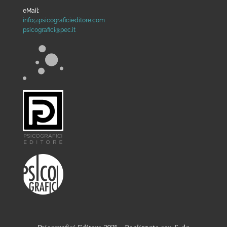
eMail:
info@psicograficieditore.com
psicografici@pec.it