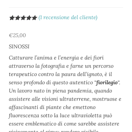
(
1
recensione del cliente)
Valutato
1
5.00
su 5
€
25,00
su base
di
SINOSSI
recensioni
Catturare l’anima e l’energia e dei fiori
attraverso la fotografia e farne un percorso
terapeutico contro la paura dell’ignoto, è il
senso profondo di questo autentico “
fiorilegio
“.
Un lavoro nato in piena pandemia, quando
assistere alle visioni ultraterrene, mostruose e
affascinanti di piante che emettono
fluorescenza sotto la luce ultravioletta può
essere emblematico di come sarebbe assistere
visivamente al virus: rendere visibile