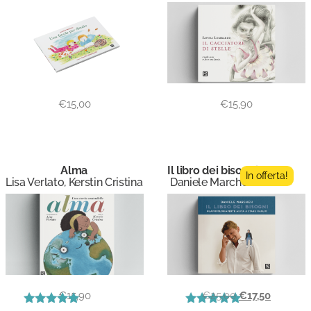
€
15,00
€
15,90
Alma
Il libro dei bisogni
In offerta!
Lisa Verlato, Kerstin Cristina
Daniele Marchesi
€
15,90
€
25,00
€
17,50