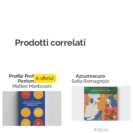
Valutato
Valutato
5.00
5.00
su 5
su 5
Prodotti correlati
Profilo Professionale
Azzurroscuro
In offerta!
Performante
Sofia Romagnolo
Matteo Mantovani
€
25,00