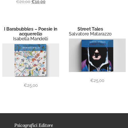
€
20,00
€
10,00
I Barabubbles – Poesie in
Street Tales
acquerello
Salvatore Matarazzo
Isabella Mandelli
€
25,00
€
25,00
Psicografici Editore