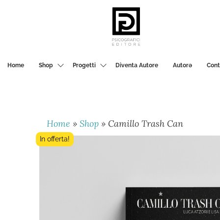
PSICOGRAFICI
EDITORE
Home
Shop
Progetti
Diventa Autore
Autorә
Cont
Home
»
Shop
»
Camillo Trash Can
In offerta!