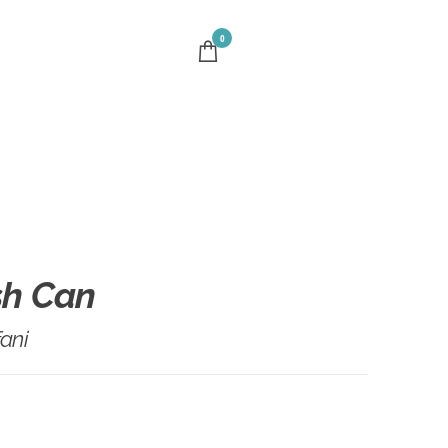
0
sh Can
fani