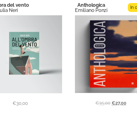
bra del vento
Anthologica
In 
ulia Neri
Emiliano Ponzi
€
35,00
€
27,00
€
30,00