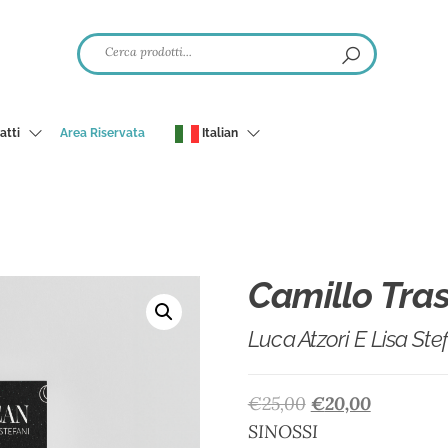
atti
Area Riservata
Italian
Camillo Tra
Luca Atzori E Lisa Ste
€
25,00
€
20,00
SINOSSI