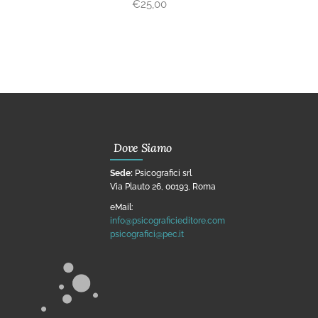
€
25,00
Dove Siamo
Sede:
Psicografici srl
Via Plauto 26, 00193, Roma
eMail:
info@psicograficieditore.com
psicografici@pec.it