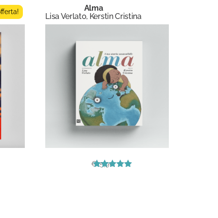
Alma
offerta!
Lisa Verlato, Kerstin Cristina
€
15,90
Valutato
5.00
su 5