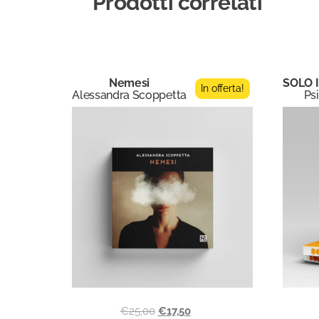
Prodotti correlati
Nemesi
SOLO I
In offerta!
Alessandra Scoppetta
Psi
€
25,00
€
17,50