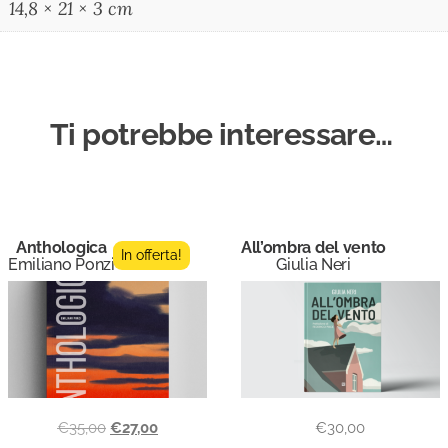
14,8 × 21 × 3 cm
Ti potrebbe interessare…
Anthologica
All’ombra del vento
In offerta!
Emiliano Ponzi
Giulia Neri
€
35,00
€
27,00
€
30,00