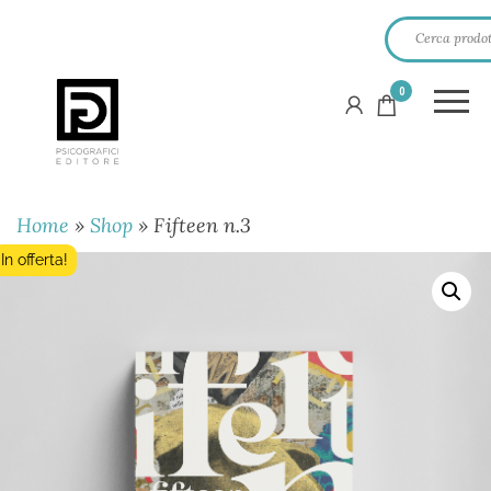
0
PSICOGRAFICI
EDITORE
Home
»
Shop
»
Fifteen n.3
In offerta!