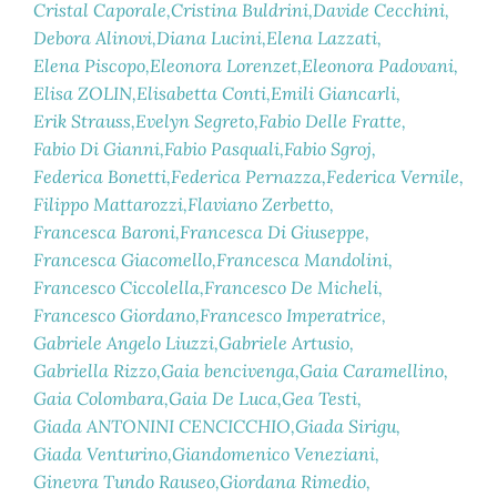
Cristal Caporale
Cristina Buldrini
Davide Cecchini
Debora Alinovi
Diana Lucini
Elena Lazzati
Elena Piscopo
Eleonora Lorenzet
Eleonora Padovani
Elisa ZOLIN
Elisabetta Conti
Emili Giancarli
Erik Strauss
Evelyn Segreto
Fabio Delle Fratte
Fabio Di Gianni
Fabio Pasquali
Fabio Sgroj
Federica Bonetti
Federica Pernazza
Federica Vernile
Filippo Mattarozzi
Flaviano Zerbetto
Francesca Baroni
Francesca Di Giuseppe
Francesca Giacomello
Francesca Mandolini
Francesco Ciccolella
Francesco De Micheli
Francesco Giordano
Francesco Imperatrice
Gabriele Angelo Liuzzi
Gabriele Artusio
Gabriella Rizzo
Gaia bencivenga
Gaia Caramellino
Gaia Colombara
Gaia De Luca
Gea Testi
Giada ANTONINI CENCICCHIO
Giada Sirigu
Giada Venturino
Giandomenico Veneziani
Ginevra Tundo Rauseo
Giordana Rimedio