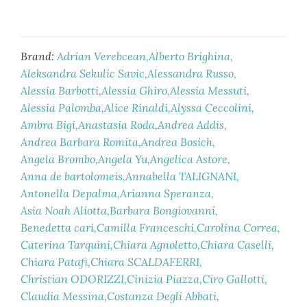
Brand:
Adrian Verebcean
Alberto Brighina
Aleksandra Sekulic Savic
Alessandra Russo
Alessia Barbotti
Alessia Ghiro
Alessia Messuti
Alessia Palomba
Alice Rinaldi
Alyssa Ceccolini
Ambra Bigi
Anastasia Roda
Andrea Addis
Andrea Barbara Romita
Andrea Bosich
Angela Brombo
Angela Yu
Angelica Astore
Anna de bartolomeis
Annabella TALIGNANI
Antonella Depalma
Arianna Speranza
Asia Noah Aliotta
Barbara Bongiovanni
Benedetta cari
Camilla Franceschi
Carolina Correa
Caterina Tarquini
Chiara Agnoletto
Chiara Caselli
Chiara Patafi
Chiara SCALDAFERRI
Christian ODORIZZI
Cinizia Piazza
Ciro Gallotti
Claudia Messina
Costanza Degli Abbati