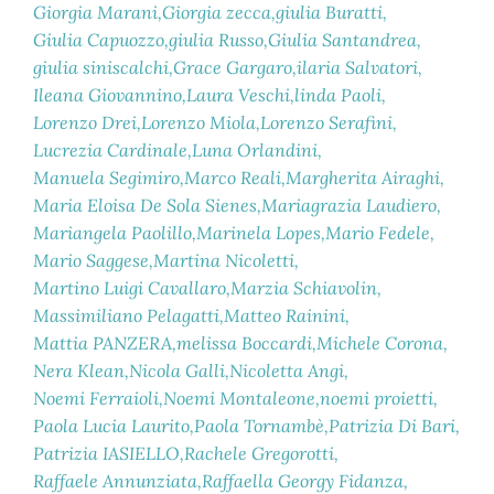
Giorgia Marani
Giorgia zecca
giulia Buratti
Giulia Capuozzo
giulia Russo
Giulia Santandrea
giulia siniscalchi
Grace Gargaro
ilaria Salvatori
Ileana Giovannino
Laura Veschi
linda Paoli
Lorenzo Drei
Lorenzo Miola
Lorenzo Serafini
Lucrezia Cardinale
Luna Orlandini
Manuela Segimiro
Marco Reali
Margherita Airaghi
Maria Eloisa De Sola Sienes
Mariagrazia Laudiero
Mariangela Paolillo
Marinela Lopes
Mario Fedele
Mario Saggese
Martina Nicoletti
Martino Luigi Cavallaro
Marzia Schiavolin
Massimiliano Pelagatti
Matteo Rainini
Mattia PANZERA
melissa Boccardi
Michele Corona
Nera Klean
Nicola Galli
Nicoletta Angi
Noemi Ferraioli
Noemi Montaleone
noemi proietti
Paola Lucia Laurito
Paola Tornambè
Patrizia Di Bari
Patrizia IASIELLO
Rachele Gregorotti
Raffaele Annunziata
Raffaella Georgy Fidanza