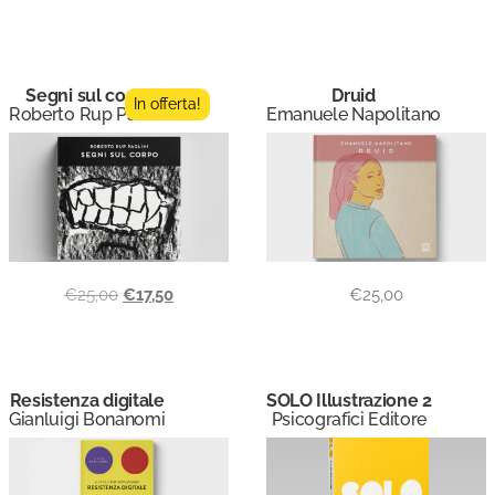
Segni sul corpo
Druid
In offerta!
Roberto Rup Paolini
Emanuele Napolitano
€
25,00
€
17,50
€
25,00
Resistenza digitale
SOLO Illustrazione 2
Gianluigi Bonanomi
Psicografici Editore